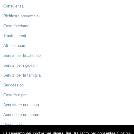
Consulenza
Richiesta preventivo
Cosa facciamo
Trasferimenti
Atti ipotecari
Servizi per le aziende
Servizi per i giovani
Servizi per la famiglia
Successioni
Cosa fare per
Acquistare una casa
Accendere un mutuo
Documenti
Ci serviamo dei cookie per diversi fini, tra l'altro per consentire funzioni